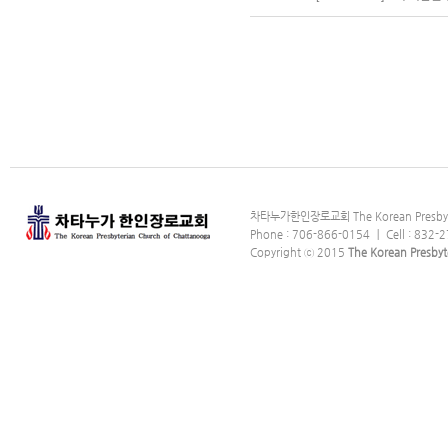
차타누가한인장로교회 The Korean Presbyter
Phone : 706-866-0154 ｜ Cell : 832-2
Copyright ⓒ 2015
The Korean Presbyt