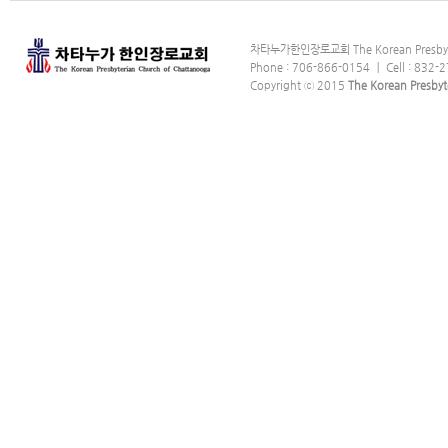
차타누가한인장로교회 The Korean Presbyter
Phone : 706-866-0154 ｜ Cell : 832-2
Copyright ⓒ 2015
The Korean Presbyt