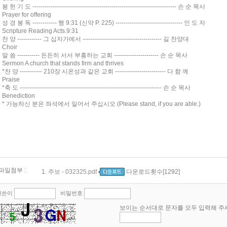
봉 헌 기 도 ----------------------------------------------------------------------- 손 순 목사
Prayer for offering
성 경 봉 독 ------------ 행 9:31 (신약 P. 225) --------------------------------- 인 도 자
Scripture Reading Acts.9:31
찬 양 ------------ 그 십자가에서 --------------------------------------- 길 찬양대
Choir
말 씀 ----------- 든든히 서서 부흥하는 교회 ---------------------- 손 순 목사
Sermon A church that stands firm and thrives
*찬 양 ----------- 210장 시온성과 같은 교회 ------------------------- 다 함 께
Praise
*축 도 ---------------------------------------------------------------------- 손 순 목사
Benediction
* 가능하신 분은 좌석에서 일어서 주십시오 (Please stand, if you are able.)
파일첨부 :
1.
주보 - 032325.pdf
다운로드횟수[1292]
글쓴이
비밀번호
보이는 순서대로 문자를 모두 입력해 주