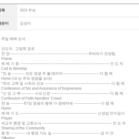
제목
3/23 주보
글쓴이
김성미
주일 예배 순서
인도자 : 고영학 장로
찬 양 -------------------------------------------------------------- 주바라기 찬양팀
Praise
예 배 기 원 ------------------------------------------------------------------------ 인 도 자
Call to Worship
*찬 송 ---------- 모든 영광 주 볼 때까지----------------------------- 다 함 께
Hymn (내 눈 주의 영광을 보네)
*죄의 고백 및 사죄의 선포 ----------------------------------------------------- 다 함 께
Confession of Sin and Assurance of forgiveness
*신 앙 고 백----------- 사도신경 ----------------------------------------------- 다 함 께
Confession of Faith Apostles’ Creed
찬 송 ---------- 67장 영광의 왕께 다 경배하세 --------------------- 다 함 께
Hymn
예 배 기 도 -------------------------------------------------------------- 신성섭 안수집사
Prayer
새교우 환영 및 교회소식 -------------------------------------------------------- 인 도 자
Sharing of the Community
봉 헌 ------------ 내 평생 가는 길 -------------------------------------- 김 이 언
Offering