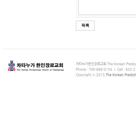
목록
차타누가한인장로교회 The Korean Presbyter
Phone : 706-866-0154 ｜ Cell : 832-2
Copyright ⓒ 2015
The Korean Presbyt