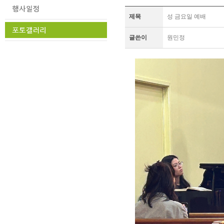
제목
성 금요일 예배
글쓴이
원민정