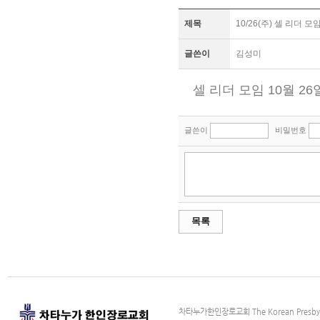
제목
10/26(주) 셀 리더 모
글쓴이
김성미
셀 리더 모임 10월 2
글쓴이
비밀번호
목록
차타누가한인장로교회 The Korean Presbyter