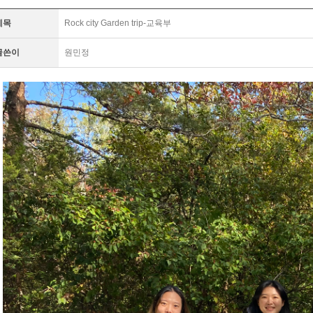
제목
Rock city Garden trip-교육부
글쓴이
원민정