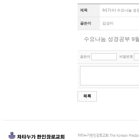
제목
9/17(수) 수요나눔 
글쓴이
김성미
수요나눔 성경공부 9월 
글쓴이
비밀번호
목록
차타누가한인장로교회 The Korean Presbyter