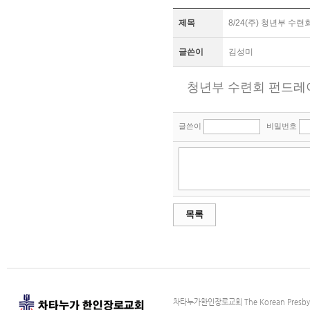
제목
8/24(주) 청년부 수
글쓴이
김성미
청년부 수련회 펀드레이
글쓴이
비밀번호
목록
차타누가한인장로교회 The Korean Presbyter