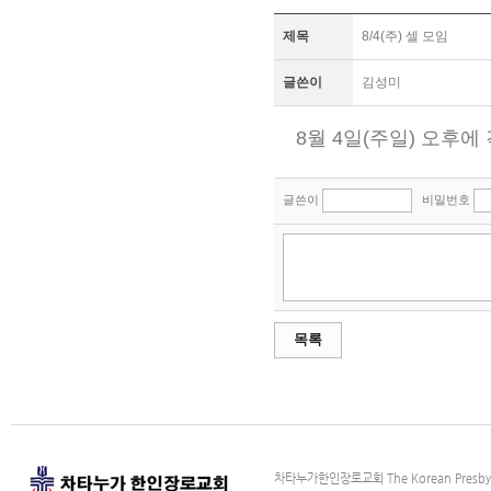
제목
8/4(주) 셀 모임
글쓴이
김성미
8월 4일(주일) 오후에
글쓴이
비밀번호
목록
차타누가한인장로교회 The Korean Presbyter