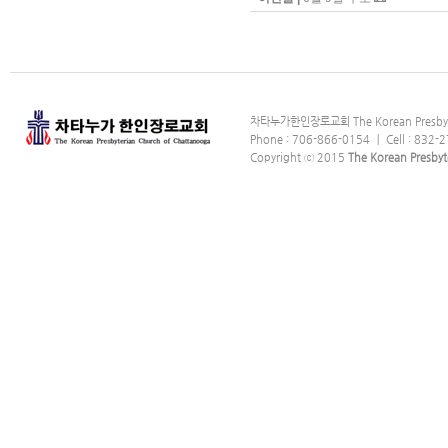
차타누가한인장로교회 The Korean Presbyter
Phone : 706-866-0154 ｜ Cell : 832-2
Copyright ⓒ 2015
The Korean Presbyt