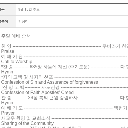
제목
9월 15일 주보
글쓴이
김성미
주일 예배 순서
찬 양 -------------------------------------------------------------- 주바라
Praise
예 배 기 원 --------------------------------------------------------------------
Call to Worship
*찬 송 ---------- 635장 하늘에 계신 (주기도문) -------------------- 다
Hymn
*죄의 고백 및 사죄의 선포 -------------------------------------------------
Confession of Sin and Assurance of forgiveness
*신 앙 고 백----------- 사도신경 -------------------------------------------
Confession of Faith Apostles’ Creed
찬 송 ---------- 28장 복의 근원 강림하사 ---------------------------- 다
Hymn
예 배 기 도 ------------------------------------------------------------
Prayer
새교우 환영 및 교회소식 ---------------------------------------------------
Sharing of the Community