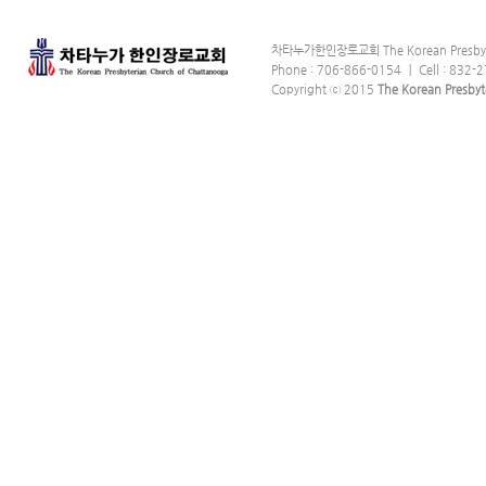
차타누가한인장로교회 The Korean Presbyter
Phone : 706-866-0154 ｜ Cell : 832-2
Copyright ⓒ 2015
The Korean Presbyt