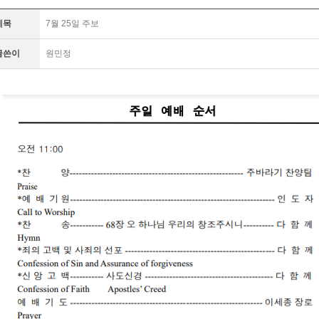
제목
7월 25일 주보
글쓴이
원민정