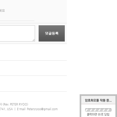
세요
댓글등록
(Rev. PETER RYOO)
30741, USA ｜ E-mail: Petersryoo@gmail.com