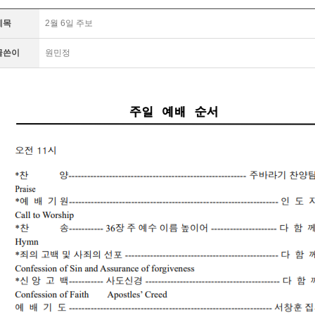
제목
2월 6일 주보
글쓴이
원민정