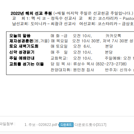
파일첨부 :
1.
주보 - 020622.pdf
다운로드횟수[3117]