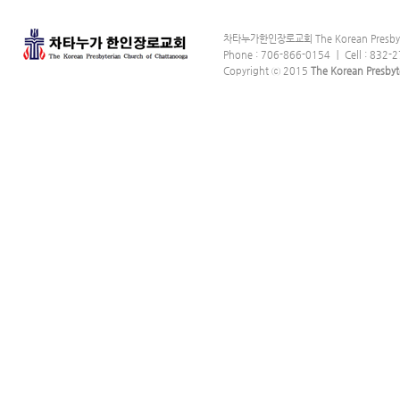
차타누가한인장로교회 The Korean Presbyter
Phone : 706-866-0154 ｜ Cell : 832-2
Copyright ⓒ 2015
The Korean Presbyt