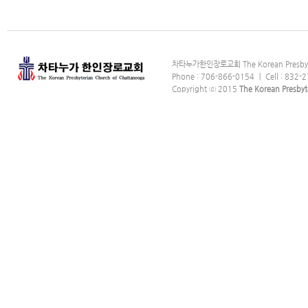
차타누가한인장로교회 The Korean Presbyter
Phone : 706-866-0154 ｜ Cell : 832-2
Copyright ⓒ 2015
The Korean Presbyt