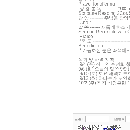
Prayer for offering
성 경 봉 독 --------- 고후 5:1
Scripture Reading 2Cor.
찬 양 --------- 주님을 찬양
Choir
말 씀 ------- 새롭게 하소
Sermon Reconcile with Go
Praise
*축 도 ------------------------
Benediction
* 가능하신 분은 좌석에서 일어서
목회 및 사역 계획
9/4 (주) 전교인 수련회 청
9/6 (화) 오늘의 말씀 9/
9/10 (토) 토요 새벽기도
9/12 (월) 차타누가 노인
10/2 (주) 제자 성경훈련 
글쓴이
비밀번호