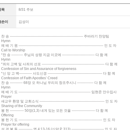
제목
8/31 주보
글쓴이
김성미
찬 송 --------------------------------------------------------------- 주바라기 찬양팀
Hymn
예 배 기 원 ------------------------------------------------------------------------- 인 도 자
Call to Worship
*찬 송 ---------- 주님의 성령 지금 이곳에 ---------------------------- 다 함 께
Hymn
*죄의 고백 및 사죄의 선포 ------------------------------------------------------ 다 함 께
Confession of Sin and Assurance of forgiveness
*신 앙 고 백----------- 사도신경 ----------------------------------------------- 다 함 께
Confession of Faith Apostles’ Creed
찬 송 ----------- 68장 오 하나님 우리의 창조주시니 -------------- 다 함 께
Hymn
예 배 기 도 -------------------------------------------------------------- 임현준 안수집사
Prayer
새교우 환영 및 교회소식 -------------------------------------------------------- 인 도 자
Sharing of the Community
봉 헌 ------------ 50장(1,3) 내게 있는 모든 것을 -------------------- 다 함 께
Offering
봉 헌 기 도 ------------------------------------------------------------------------ 인 도 자
Prayer for offering
성 경 봉 독 ------------ 엡 4:13-16 (신약 P. 313) ---------------------------- 인 도 자