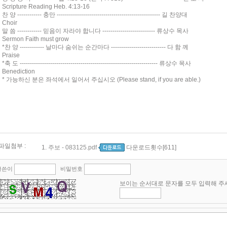
Scripture Reading Heb. 4:13-16
찬 양 ------------ 충만 --------------------------------------------------- 길 찬양대
Choir
말 씀 ------------ 믿음이 자라야 합니다 -------------------------- 류상수 목사
Sermon Faith must grow
*찬 양 ------------ 날마다 숨쉬는 순간마다 --------------------------- 다 함 께
Praise
*축 도 -------------------------------------------------------------------- 류상수 목사
Benediction
* 가능하신 분은 좌석에서 일어서 주십시오 (Please stand, if you are able.)
파일첨부 :
1.
주보 - 083125.pdf
다운로드횟수[611]
글쓴이
비밀번호
보이는 순서대로 문자를 모두 입력해 주